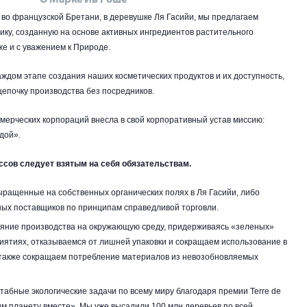
у во французской Бретани, в деревушке Ля Гасийи, мы предлагаем
ку, созданную на основе активных ингредиентов растительного
же и с уважением к Природе.
аждом этапе создания наших косметических продуктов и их доступность,
цепочку производства без посредников.
мерческих корпораций внесла в свой корпоративный устав миссию:
дой».
ссов следует взятым на себя обязательствам.
ыращенные на собственных органических полях в Ля Гасийи, либо
ных поставщиков по принципам справедливой торговли.
яние производства на окружающую среду, придерживаясь «зеленых»
иятиях, отказываемся от лишней упаковки и сокращаем использование в
а также сокращаем потребление материалов из невозобновляемых
абные экологические задачи по всему миру благодаря премии Terre de
м планету вместе». Мы уже высадили 100 млн деревьев по всей