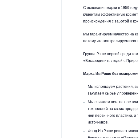
С основания марки в 1959 год
клиентам эффективную космети
происхождения с заботой о ко
Мы гарантируем качество на к
потому что контролируем всю 
Группа Роше первой среди ком
«Воссоединить людей с Приро
Марка Ив Роше без компроми
Мы используем растения, в
закупаем сырье у проверен
Мы снижаем негативное вли
технологий на своих предпр
ней первичного пластика, 
источников.
Фонд Ив Роше решает масшт
Femmes и проекту «Озелени