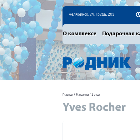
Челябинск, ул. Труда, 203
О комплексе
Подарочная к
Главная
/
Магазины
/
1 этаж
Yves Rocher