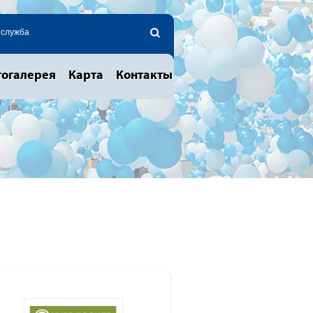
 служба
огалерея
Карта
Контакты