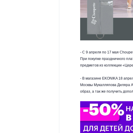
- С 9 апреля по 17 мая Choupe
При покупке праздничного плат
предметов из коллекции «Цер
- В магазине EKONIKA 18 апре
Москвы Мукалляпова Диляра А
образ, а так же получить допо