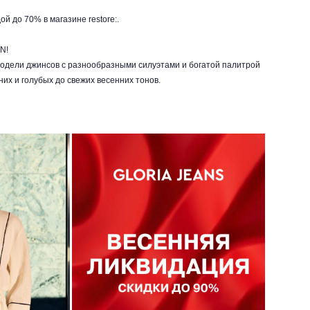
й до 70% в магазине restore:.
N!
модели джинсов с разнообразными силуэтами и богатой палитрой
них и голубых до свежих весенних тонов.