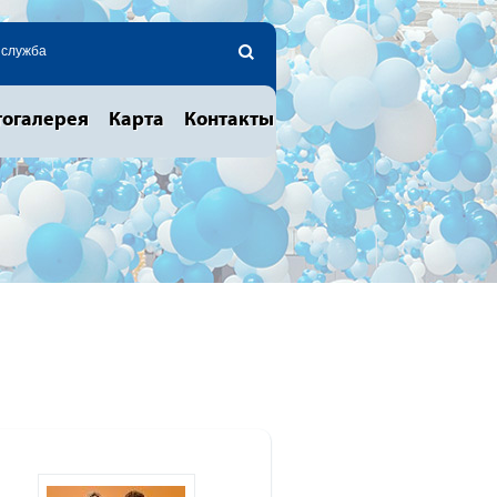
 служба
огалерея
Карта
Контакты